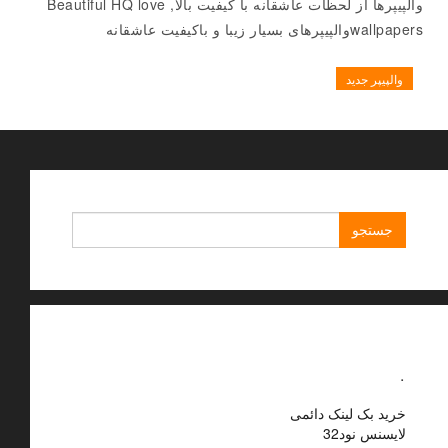
والپیپرها از لحظات عاشقانه با کیفیت بالا, Beautiful HQ love
wallpapersوالپیپرهای بسیار زیبا و باکیفیت عاشقانه
والپیپر جدید
جستجو
برای:
.
خرید بک لینک دائمی
لایسنس نود32