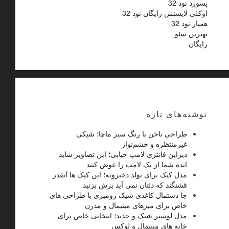
پسورد نود 32
اوکلی لایسنس رایگان نود 32
همیار نود 32
بهترین سئو
رایگان
نوشته‌های تازه
طراحی ناخن با رنگ سبز ماچا؛ شیکی
غیرمنتظره و چشم‌نواز
دیزاین فانتزی لامپ حبابی؛ این تصاویر شاید
ایده شما از یک لامپ را عوض کنند
مدل کیک برای تولد دخترونه؛ این کیک ها آنقدر
قشنگند که دلتان نمی آید برش بزنید
جا دستمال کاغذی شیک رومیزی با طراحی های
خاص برای میزهای مینیمال و مدرن
مدل لوستر شیک و جدید؛ انتخابی خاص برای
خانه های مینیمال و لوکس