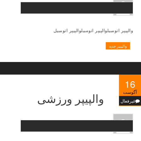
والپیپر اتومبیلوالپیپر اتومبیلوالپیپر اتومبیل
والپیپر جدید
16
آگوست
والپیپر ورزشی
غیرفعال