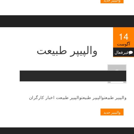
14
آگوست
والپیپر طبیعت
غیرفعال
والپیپر طبیعتوالپیپر طبیعتوالپیپر طبیعت اخبار کارگران
والپیپر جدید