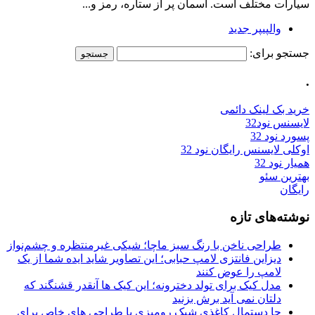
سیارات مختلف است. آسمان پر از ستاره، رمز و...
والپیپر جدید
جستجو برای:
.
خرید بک لینک دائمی
لایسنس نود32
پسورد نود 32
اوکلی لایسنس رایگان نود 32
همیار نود 32
بهترین سئو
رایگان
نوشته‌های تازه
طراحی ناخن با رنگ سبز ماچا؛ شیکی غیرمنتظره و چشم‌نواز
دیزاین فانتزی لامپ حبابی؛ این تصاویر شاید ایده شما از یک
لامپ را عوض کنند
مدل کیک برای تولد دخترونه؛ این کیک ها آنقدر قشنگند که
دلتان نمی آید برش بزنید
جا دستمال کاغذی شیک رومیزی با طراحی های خاص برای