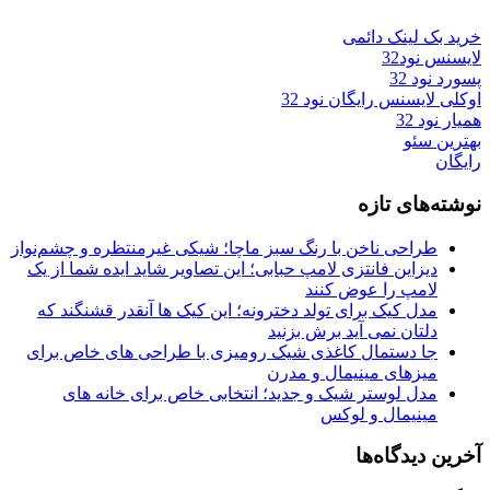
خرید بک لینک دائمی
لایسنس نود32
پسورد نود 32
اوکلی لایسنس رایگان نود 32
همیار نود 32
بهترین سئو
رایگان
نوشته‌های تازه
طراحی ناخن با رنگ سبز ماچا؛ شیکی غیرمنتظره و چشم‌نواز
دیزاین فانتزی لامپ حبابی؛ این تصاویر شاید ایده شما از یک
لامپ را عوض کنند
مدل کیک برای تولد دخترونه؛ این کیک ها آنقدر قشنگند که
دلتان نمی آید برش بزنید
جا دستمال کاغذی شیک رومیزی با طراحی های خاص برای
میزهای مینیمال و مدرن
مدل لوستر شیک و جدید؛ انتخابی خاص برای خانه های
مینیمال و لوکس
آخرین دیدگاه‌ها