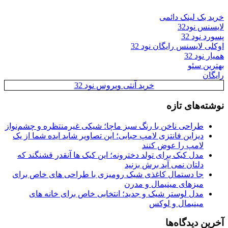
خرید بک لینک دائمی
لایسنس نود32
پسورد نود 32
اوکلی لایسنس رایگان نود 32
همیار نود 32
بهترین سئو
رایگان
خرید آنتی ویروس نود 32
نوشته‌های تازه
طراحی ناخن با رنگ سبز ماچا؛ شیکی غیرمنتظره و چشم‌نواز
دیزاین فانتزی لامپ حبابی؛ این تصاویر شاید ایده شما از یک
لامپ را عوض کنند
مدل کیک برای تولد دخترونه؛ این کیک ها آنقدر قشنگند که
دلتان نمی آید برش بزنید
جا دستمال کاغذی شیک رومیزی با طراحی های خاص برای
میزهای مینیمال و مدرن
مدل لوستر شیک و جدید؛ انتخابی خاص برای خانه های
مینیمال و لوکس
آخرین دیدگاه‌ها