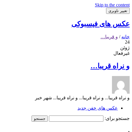
Skip to the content
تغییر ناوبری
عکس های فیسبوکی
خانه
/
و قریبا…
24
ژوئن
غیرفعال
و نراه قریبا…
و نراه قریبا... و نراه قریبا... و نراه قریبا... شهر خبر
عکس های خفن جدید
جستجو برای:
.