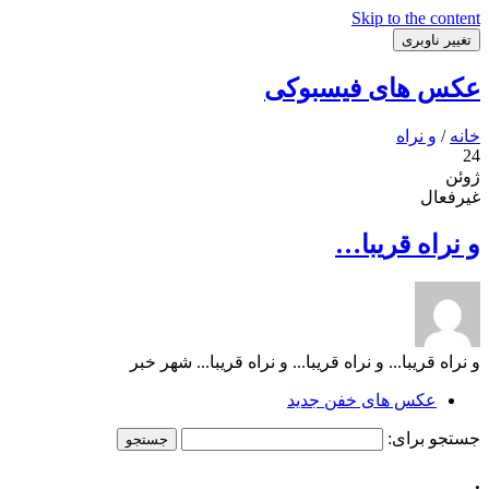
Skip to the content
تغییر ناوبری
عکس های فیسبوکی
خانه
/
و نراه
24
ژوئن
غیرفعال
و نراه قریبا…
و نراه قریبا... و نراه قریبا... و نراه قریبا... شهر خبر
عکس های خفن جدید
جستجو برای:
.