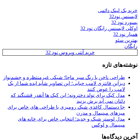
خرید بک لینک دائمی
لایسنس نود32
پسورد نود 32
اوکلی لایسنس رایگان نود 32
همیار نود 32
بهترین سئو
رایگان
خرید آنتی ویروس نود 32
نوشته‌های تازه
طراحی ناخن با رنگ سبز ماچا؛ شیکی غیرمنتظره و چشم‌نواز
دیزاین فانتزی لامپ حبابی؛ این تصاویر شاید ایده شما از یک
لامپ را عوض کنند
مدل کیک برای تولد دخترونه؛ این کیک ها آنقدر قشنگند که
دلتان نمی آید برش بزنید
جا دستمال کاغذی شیک رومیزی با طراحی های خاص برای
میزهای مینیمال و مدرن
مدل لوستر شیک و جدید؛ انتخابی خاص برای خانه های
مینیمال و لوکس
آخرین دیدگاه‌ها