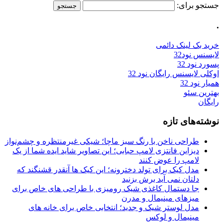
جستجو برای:
.
خرید بک لینک دائمی
لایسنس نود32
پسورد نود 32
اوکلی لایسنس رایگان نود 32
همیار نود 32
بهترین سئو
رایگان
نوشته‌های تازه
طراحی ناخن با رنگ سبز ماچا؛ شیکی غیرمنتظره و چشم‌نواز
دیزاین فانتزی لامپ حبابی؛ این تصاویر شاید ایده شما از یک
لامپ را عوض کنند
مدل کیک برای تولد دخترونه؛ این کیک ها آنقدر قشنگند که
دلتان نمی آید برش بزنید
جا دستمال کاغذی شیک رومیزی با طراحی های خاص برای
میزهای مینیمال و مدرن
مدل لوستر شیک و جدید؛ انتخابی خاص برای خانه های
مینیمال و لوکس