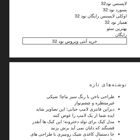
لایسنس نود32
پسورد نود 32
اوکلی لایسنس رایگان نود 32
همیار نود 32
بهترین سئو
رایگان
خرید آنتی ویروس نود 32
نوشته‌های تازه
طراحی ناخن با رنگ سبز ماچا؛ شیکی
غیرمنتظره و چشم‌نواز
دیزاین فانتزی لامپ حبابی؛ این تصاویر شاید
ایده شما از یک لامپ را عوض کنند
مدل کیک برای تولد دخترونه؛ این کیک ها آنقدر
قشنگند که دلتان نمی آید برش بزنید
جا دستمال کاغذی شیک رومیزی با طراحی های
خاص برای میزهای مینیمال و مدرن