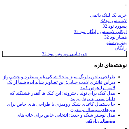
.
خرید بک لینک دائمی
لایسنس نود32
پسورد نود 32
اوکلی لایسنس رایگان نود 32
همیار نود 32
بهترین سئو
رایگان
خرید آنتی ویروس نود 32
نوشته‌های تازه
طراحی ناخن با رنگ سبز ماچا؛ شیکی غیرمنتظره و چشم‌نواز
دیزاین فانتزی لامپ حبابی؛ این تصاویر شاید ایده شما از یک
لامپ را عوض کنند
مدل کیک برای تولد دخترونه؛ این کیک ها آنقدر قشنگند که
دلتان نمی آید برش بزنید
جا دستمال کاغذی شیک رومیزی با طراحی های خاص برای
میزهای مینیمال و مدرن
مدل لوستر شیک و جدید؛ انتخابی خاص برای خانه های
مینیمال و لوکس