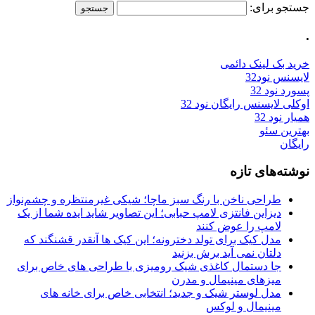
جستجو برای:
.
خرید بک لینک دائمی
لایسنس نود32
پسورد نود 32
اوکلی لایسنس رایگان نود 32
همیار نود 32
بهترین سئو
رایگان
نوشته‌های تازه
طراحی ناخن با رنگ سبز ماچا؛ شیکی غیرمنتظره و چشم‌نواز
دیزاین فانتزی لامپ حبابی؛ این تصاویر شاید ایده شما از یک
لامپ را عوض کنند
مدل کیک برای تولد دخترونه؛ این کیک ها آنقدر قشنگند که
دلتان نمی آید برش بزنید
جا دستمال کاغذی شیک رومیزی با طراحی های خاص برای
میزهای مینیمال و مدرن
مدل لوستر شیک و جدید؛ انتخابی خاص برای خانه های
مینیمال و لوکس