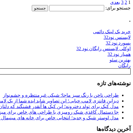
1
2
3
بعدی
جستجو برای:
.
خرید بک لینک دائمی
لایسنس نود32
پسورد نود 32
اوکلی لایسنس رایگان نود 32
همیار نود 32
بهترین سئو
رایگان
نوشته‌های تازه
طراحی ناخن با رنگ سبز ماچا؛ شیکی غیرمنتظره و چشم‌نواز
دیزاین فانتزی لامپ حبابی؛ این تصاویر شاید ایده شما از یک لا
مدل کیک برای تولد دخترونه؛ این کیک ها آنقدر قشنگند که دلتان
جا دستمال کاغذی شیک رومیزی با طراحی های خاص برای میزه
مدل لوستر شیک و جدید؛ انتخابی خاص برای خانه های مینیمال
آخرین دیدگاه‌ها