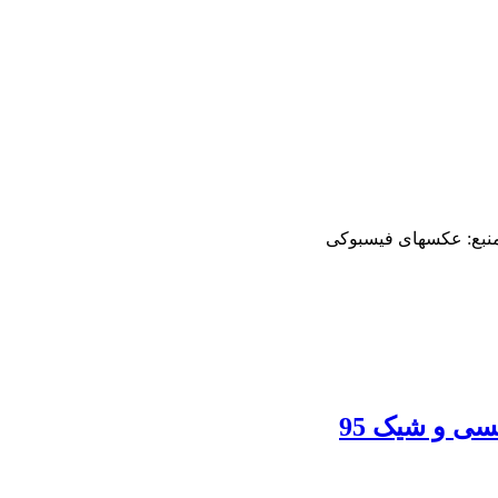
منبع: عکسهای فیسبوکی
سی و شیک 95