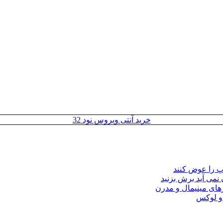
خرید آنتی ویروس نود 32
مپ را عوض کنند
 نمی آید برش بزنید
ای مینیمال و مدرن
 و لوکس