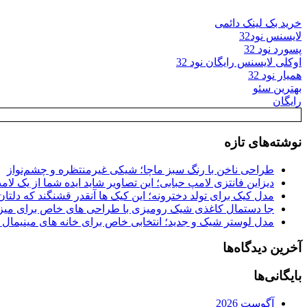
خرید بک لینک دائمی
لایسنس نود32
پسورد نود 32
اوکلی لایسنس رایگان نود 32
همیار نود 32
بهترین سئو
رایگان
نوشته‌های تازه
طراحی ناخن با رنگ سبز ماچا؛ شیکی غیرمنتظره و چشم‌نواز
دیزاین فانتزی لامپ حبابی؛ این تصاویر شاید ایده شما از یک لا
مدل کیک برای تولد دخترونه؛ این کیک ها آنقدر قشنگند که دلتان
جا دستمال کاغذی شیک رومیزی با طراحی های خاص برای میزه
مدل لوستر شیک و جدید؛ انتخابی خاص برای خانه های مینیمال
آخرین دیدگاه‌ها
بایگانی‌ها
آگوست 2026