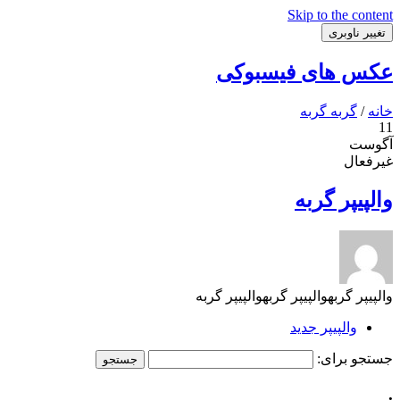
Skip to the content
تغییر ناوبری
عکس های فیسبوکی
خانه
/
گربه گربه
11
آگوست
غیرفعال
والپیپر گربه
والپیپر گربهوالپیپر گربهوالپیپر گربه
والپیپر جدید
جستجو برای:
.