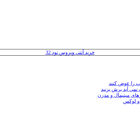
خرید آنتی ویروس نود 32
مپ را عوض کنند
 نمی آید برش بزنید
ای مینیمال و مدرن
 و لوکس