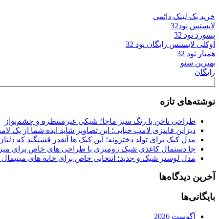
خرید بک لینک دائمی
لایسنس نود32
پسورد نود 32
اوکلی لایسنس رایگان نود 32
همیار نود 32
بهترین سئو
رایگان
نوشته‌های تازه
طراحی ناخن با رنگ سبز ماچا؛ شیکی غیرمنتظره و چشم‌نواز
دیزاین فانتزی لامپ حبابی؛ این تصاویر شاید ایده شما از یک لا
مدل کیک برای تولد دخترونه؛ این کیک ها آنقدر قشنگند که دلتان
جا دستمال کاغذی شیک رومیزی با طراحی های خاص برای میزه
مدل لوستر شیک و جدید؛ انتخابی خاص برای خانه های مینیمال
آخرین دیدگاه‌ها
بایگانی‌ها
آگوست 2026