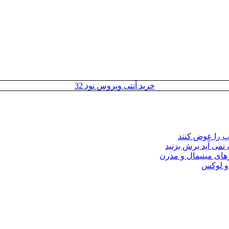
خرید آنتی ویروس نود 32
مپ را عوض کنند
 نمی آید برش بزنید
ای مینیمال و مدرن
 و لوکس