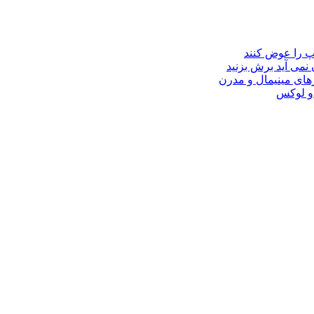
مپ را عوض کنند
 نمی آید برش بزنید
ای مینیمال و مدرن
 و لوکس