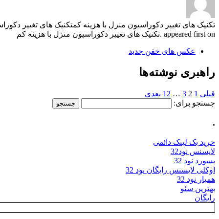
appeared first on .تکنیک های تغییر دکوراسیون منزل با هزینه کم
عکس های خفن جدید
راهبری نوشته‌ها
قبلی
1
2
3
…
12
بعدی
جستجو برای:
.
خرید بک لینک دائمی
لایسنس نود32
پسورد نود 32
اوکلی لایسنس رایگان نود 32
همیار نود 32
بهترین سئو
رایگان