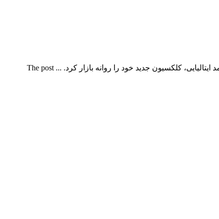
مدل لباس پاییزی دخترانه دولچه گابانامدل لباس پاییزی دخترانه دولچه گابانا دولچه گابانا «Dolce & Gabbana»، شرکت کالای لوکس و خانه مد ایتالیایی، کلکسیون جدید خود را روانه بازار کرد. ... The post