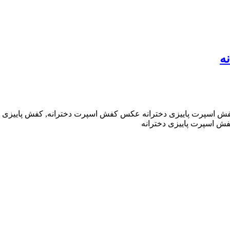
ه
ش اسپرت پاییزی دخترانه عکس کفش اسپرت دخترانه, کفش پاییزی د