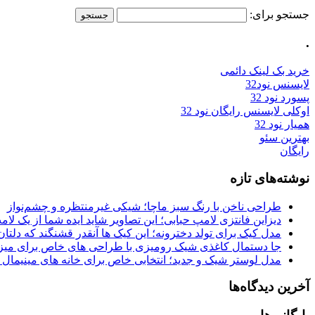
جستجو برای:
.
خرید بک لینک دائمی
لایسنس نود32
پسورد نود 32
اوکلی لایسنس رایگان نود 32
همیار نود 32
بهترین سئو
رایگان
نوشته‌های تازه
طراحی ناخن با رنگ سبز ماچا؛ شیکی غیرمنتظره و چشم‌نواز
دیزاین فانتزی لامپ حبابی؛ این تصاویر شاید ایده شما از یک لا
مدل کیک برای تولد دخترونه؛ این کیک ها آنقدر قشنگند که دلتان
جا دستمال کاغذی شیک رومیزی با طراحی های خاص برای میزه
مدل لوستر شیک و جدید؛ انتخابی خاص برای خانه های مینیمال
آخرین دیدگاه‌ها