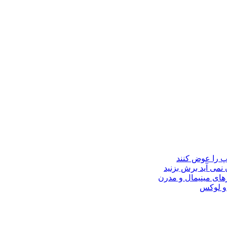
مپ را عوض کنند
 نمی آید برش بزنید
ای مینیمال و مدرن
 و لوکس