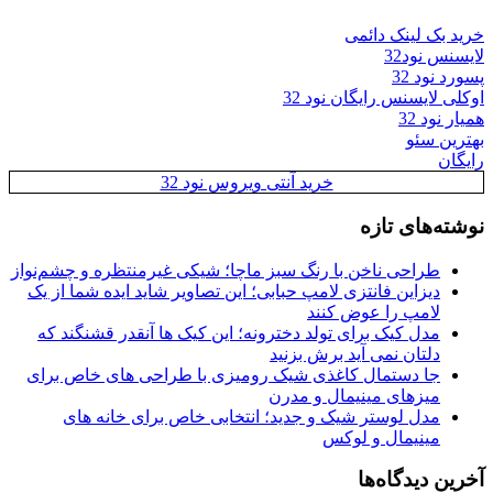
خرید بک لینک دائمی
لایسنس نود32
پسورد نود 32
اوکلی لایسنس رایگان نود 32
همیار نود 32
بهترین سئو
رایگان
خرید آنتی ویروس نود 32
نوشته‌های تازه
طراحی ناخن با رنگ سبز ماچا؛ شیکی غیرمنتظره و چشم‌نواز
دیزاین فانتزی لامپ حبابی؛ این تصاویر شاید ایده شما از یک
لامپ را عوض کنند
مدل کیک برای تولد دخترونه؛ این کیک ها آنقدر قشنگند که
دلتان نمی آید برش بزنید
جا دستمال کاغذی شیک رومیزی با طراحی های خاص برای
میزهای مینیمال و مدرن
مدل لوستر شیک و جدید؛ انتخابی خاص برای خانه های
مینیمال و لوکس
آخرین دیدگاه‌ها