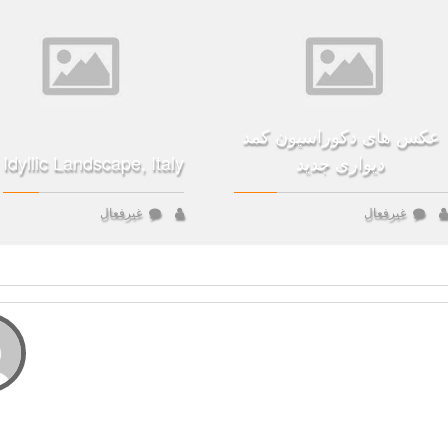
عکس های دکوراسیون کمد
دیواری جدید
Idyllic Landscape, Italy
غیرفعال
غیرفعال