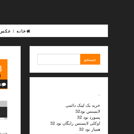
Ski
t
th
conten
خانه
/
عکس 
جستجو
برای:
3
ا
غ
.
خرید بک لینک دائمی
لایسنس نود32
پسورد نود 32
اوکلی لایسنس رایگان نود 32
همیار نود 32
جدیدت