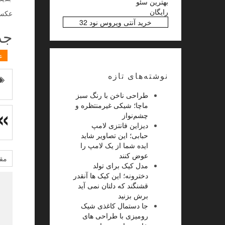
بهترین سئو
رایگان
عکس ه
خرید آنتی ویروس نود 32
جد
ع
نوشته‌های تازه
طراحی ناخن با رنگ سبز
ماچا؛ شیکی غیرمنتظره و
چشم‌نواز
دیزاین فانتزی لامپ
حبابی؛ این تصاویر شاید
ایده شما از یک لامپ را
عوض کنند
مقا
مدل کیک برای تولد
دخترونه؛ این کیک ها آنقدر
قشنگند که دلتان نمی آید
برش بزنید
جا دستمال کاغذی شیک
رومیزی با طراحی های