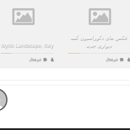
عکس های دکوراسیون کمد
دیواری جدید
Idyllic Landscape, Italy
غیرفعال
غیرفعال