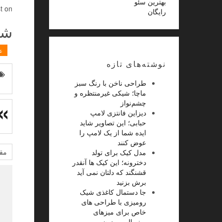
بهترین سئو
 on .
رایگان
شیکت
ع
نوشته‌های تازه
طراحی ناخن با رنگ سبز
ماچا؛ شیکی غیرمنتظره و
چشم‌نواز
دیزاین فانتزی لامپ
حبابی؛ این تصاویر شاید
ایده شما از یک لامپ را
عوض کنند
مقا
مدل کیک برای تولد
دخترونه؛ این کیک ها آنقدر
قشنگند که دلتان نمی آید
برش بزنید
جا دستمال کاغذی شیک
رومیزی با طراحی های
خاص برای میزهای
مینیمال و مدرن