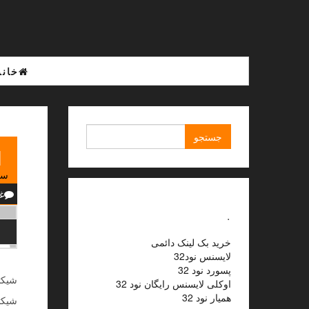
Ski
t
th
conten
خانه
جستجو
برای:
1
سپ
غ
.
خرید بک لینک دائمی
لایسنس نود32
پسورد نود 32
شیکترین 
اوکلی لایسنس رایگان نود 32
همیار نود 32
شیکترین مدل مانتو کتی