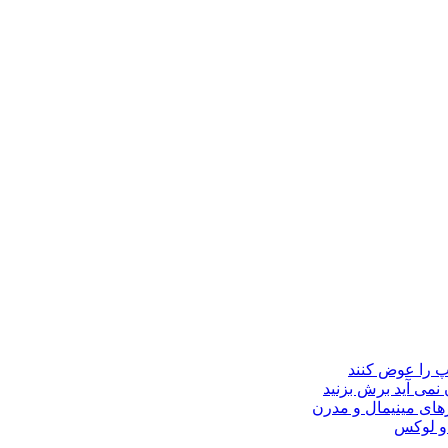
مپ را عوض کنند
 نمی آید برش بزنید
ای مینیمال و مدرن
 و لوکس