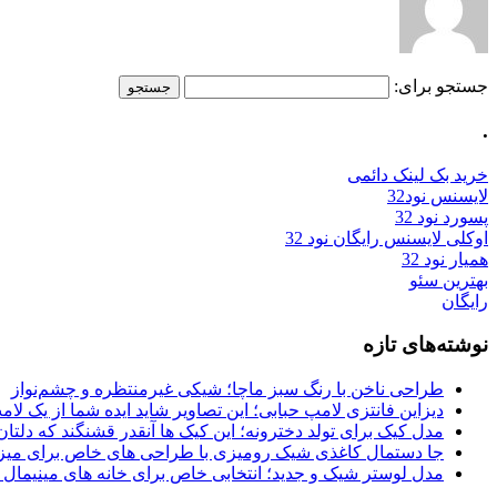
جستجو برای:
.
خرید بک لینک دائمی
لایسنس نود32
پسورد نود 32
اوکلی لایسنس رایگان نود 32
همیار نود 32
بهترین سئو
رایگان
نوشته‌های تازه
طراحی ناخن با رنگ سبز ماچا؛ شیکی غیرمنتظره و چشم‌نواز
دیزاین فانتزی لامپ حبابی؛ این تصاویر شاید ایده شما از یک لا
مدل کیک برای تولد دخترونه؛ این کیک ها آنقدر قشنگند که دلتان
جا دستمال کاغذی شیک رومیزی با طراحی های خاص برای میزه
مدل لوستر شیک و جدید؛ انتخابی خاص برای خانه های مینیمال