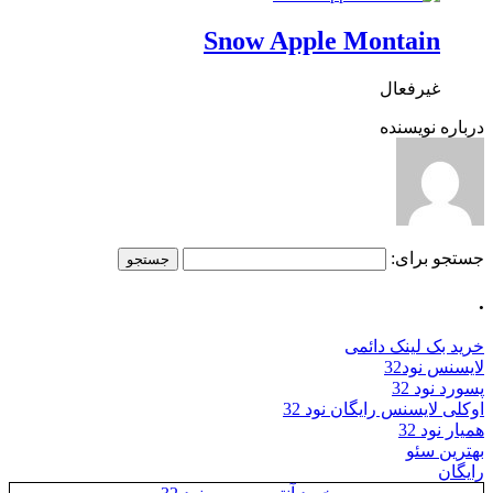
Snow Apple Montain
غیرفعال
درباره نویسنده
جستجو برای:
.
خرید بک لینک دائمی
لایسنس نود32
پسورد نود 32
اوکلی لایسنس رایگان نود 32
همیار نود 32
بهترین سئو
رایگان