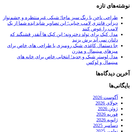
نوشته‌های تازه
طراحی ناخن با رنگ سبز ماچا؛ شیکی غیرمنتظره و چشم‌نواز
دیزاین فانتزی لامپ حبابی؛ این تصاویر شاید ایده شما از یک
لامپ را عوض کنند
مدل کیک برای تولد دخترونه؛ این کیک ها آنقدر قشنگند که
دلتان نمی آید برش بزنید
جا دستمال کاغذی شیک رومیزی با طراحی های خاص برای
میزهای مینیمال و مدرن
مدل لوستر شیک و جدید؛ انتخابی خاص برای خانه های
مینیمال و لوکس
آخرین دیدگاه‌ها
بایگانی‌ها
آگوست 2026
جولای 2026
ژوئن 2026
فوریه 2026
ژانویه 2026
دسامبر 2025
نوامبر 2025