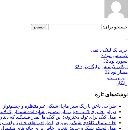
جستجو برای:
.
خرید بک لینک دائمی
لایسنس نود32
پسورد نود 32
اوکلی لایسنس رایگان نود 32
همیار نود 32
بهترین سئو
رایگان
نوشته‌های تازه
طراحی ناخن با رنگ سبز ماچا؛ شیکی غیرمنتظره و چشم‌نواز
دیزاین فانتزی لامپ حبابی؛ این تصاویر شاید ایده شما از یک لا
مدل کیک برای تولد دخترونه؛ این کیک ها آنقدر قشنگند که دلتان
جا دستمال کاغذی شیک رومیزی با طراحی های خاص برای میزه
مدل لوستر شیک و جدید؛ انتخابی خاص برای خانه های مینیمال