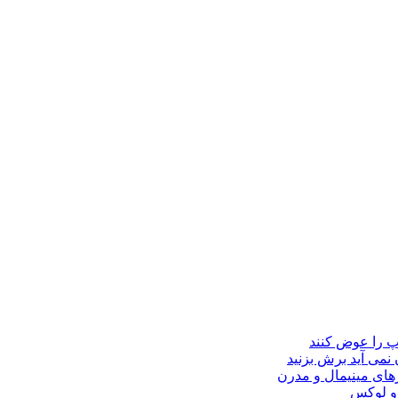
مپ را عوض کنند
 نمی آید برش بزنید
ای مینیمال و مدرن
 و لوکس