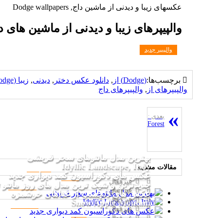
عکسهای زیبا و دیدنی از ماشین داج, Dodge wallpapers
والپیپرهای زیبا و دیدنی از ماشین های داج (ge
والپیپر جدید
برچسب‌ها:
(Dodge) از
,
دانلود عکس دختر
,
دیدنی
,
زیبا (Dodge)
والپیپرهای از
,
والپیپرهای داج
بعدی :
Forest
بهترین مدل مانتوهای سحر قریشی
Idyllic Landscape, Italy
مقالات مشابه
عکس های دکوراسیون کمد دیواری جدید
غیرفعال
جدیدترین و شیک ترین مدل های روز مانتو تاب
غیرفعال
عکس های دلچسب از غذاهای خوشمزه
غیرفعال
Snow Apple Montain
غیرفعال
غیرفعال