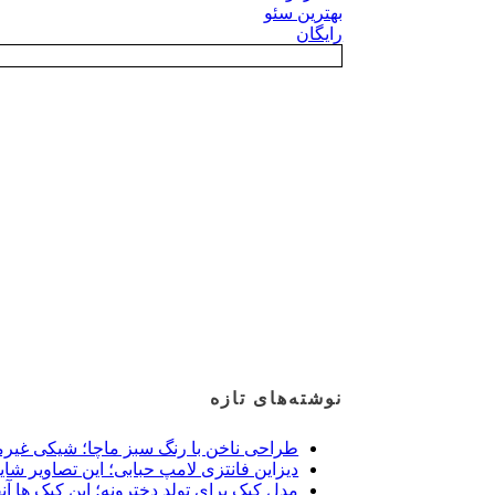
بهترین سئو
رایگان
نوشته‌های تازه
طراحی ناخن با رنگ سبز ماچا؛ شیکی غیرم
دیزاین فانتزی لامپ حبابی؛ این تصاویر شای
مدل کیک برای تولد دخترونه؛ این کیک ها آن