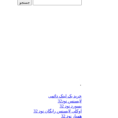
جستجو
برای:
.
خرید بک لینک دائمی
لایسنس نود32
پسورد نود 32
اوکلی لایسنس رایگان نود 32
همیار نود 32