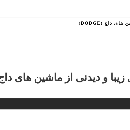
ی داج (DODGE)
زیبا و دیدنی از ماشین های داج (odge