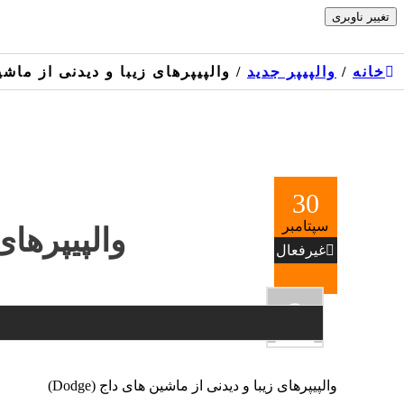
Skip
تغییر ناوبری
to
the
content
خانه
/
والپیپر جدید
/ والپیپرهای زیبا و دیدنی از ماشین ها
30
سپتامبر
والپیپرهای 
غیرفعال
والپیپرهای زیبا و دیدنی از ماشین های داج (Dodge)