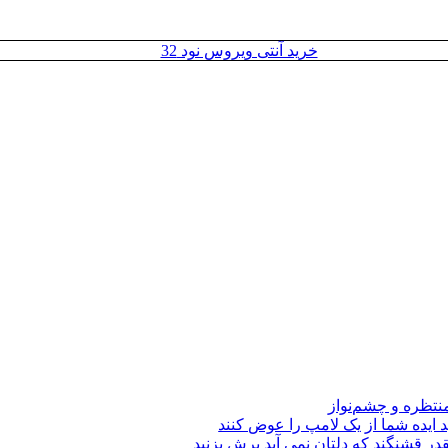
خرید آنتی ویروس نود 32
نتظره و چشم‌نواز
د ایده شما از یک لامپ را عوض کنند
قدر قشنگند که دلتان نمی آید برش بزنید