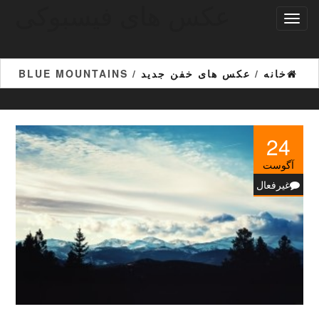
عکس های فیسبوکی
Ski
تغییر
t
ناوبری
th
conten
خانه
/
عکس های خفن جدید
/ BLUE MOUNTAINS
24
آگوست
غیرفعال