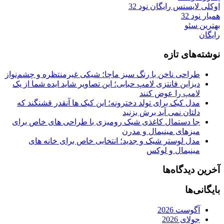
اوکلی لایسنس رایگان نود 32
همیار نود 32
بهترین سئو
رایگان
نوشته‌های تازه
طراحی ناخن با رنگ سبز ماچا؛ شیکی غیرمنتظره و چشم‌نواز
دیزاین فانتزی لامپ حبابی؛ این تصاویر شاید ایده شما از یک
لامپ را عوض کنند
مدل کیک برای تولد دخترونه؛ این کیک ها آنقدر قشنگند که
دلتان نمی آید برش بزنید
جا دستمال کاغذی شیک رومیزی با طراحی های خاص برای
میزهای مینیمال و مدرن
مدل لوستر شیک و جدید؛ انتخابی خاص برای خانه های
مینیمال و لوکس
آخرین دیدگاه‌ها
بایگانی‌ها
آگوست 2026
جولای 2026