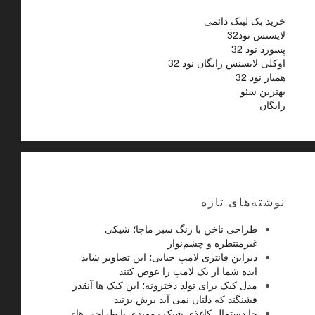
خرید بک لینک دائمی
لایسنس نود32
پسورد نود 32
اوکلی لایسنس رایگان نود 32
همیار نود 32
بهترین سئو
رایگان
نوشته‌های تازه
طراحی ناخن با رنگ سبز ماچا؛ شیکی
غیرمنتظره و چشم‌نواز
دیزاین فانتزی لامپ حبابی؛ این تصاویر شاید
ایده شما از یک لامپ را عوض کنند
مدل کیک برای تولد دخترونه؛ این کیک ها آنقدر
قشنگند که دلتان نمی آید برش بزنید
جا دستمال کاغذی شیک رومیزی با طراحی های