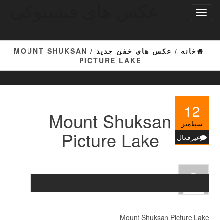
عکس های فیسبوکی
Ski
تغییر
t
ناوبری
th
conten
خانه
/
عکس های خفن جدید
/ MOUNT SHUKSAN
PICTURE LAKE
12
Mount Shuksan
سپتامبر
Picture Lake
غیرفعال
Mount Shuksan Picture Lake