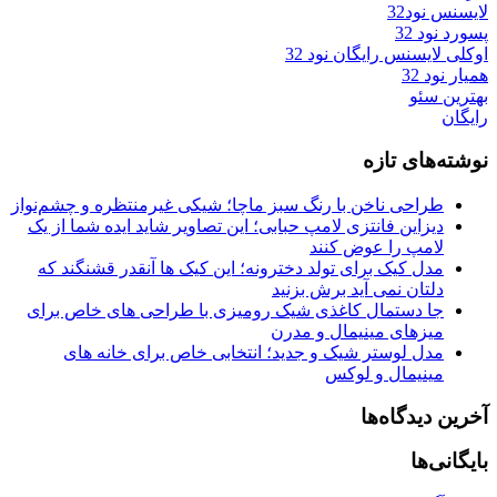
لایسنس نود32
پسورد نود 32
اوکلی لایسنس رایگان نود 32
همیار نود 32
بهترین سئو
رایگان
نوشته‌های تازه
طراحی ناخن با رنگ سبز ماچا؛ شیکی غیرمنتظره و چشم‌نواز
دیزاین فانتزی لامپ حبابی؛ این تصاویر شاید ایده شما از یک
لامپ را عوض کنند
مدل کیک برای تولد دخترونه؛ این کیک ها آنقدر قشنگند که
دلتان نمی آید برش بزنید
جا دستمال کاغذی شیک رومیزی با طراحی های خاص برای
میزهای مینیمال و مدرن
مدل لوستر شیک و جدید؛ انتخابی خاص برای خانه های
مینیمال و لوکس
آخرین دیدگاه‌ها
بایگانی‌ها