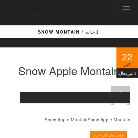
عکس های فیسبوکی
Ski
تغییر
t
ناوبری
th
conten
خانه
/
SNOW MONTAIN
22
اکتبر
Snow Apple Montain
غیرفعال
Snow Apple MontainSnow Apple Montain
عکس های خفن جدید