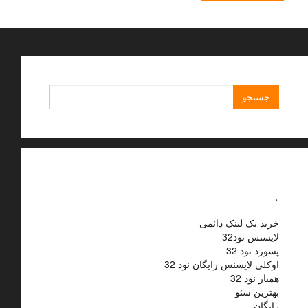
جستجو
برای:
.
خرید بک لینک دائمی
لایسنس نود32
پسورد نود 32
اوکلی لایسنس رایگان نود 32
همیار نود 32
بهترین سئو
رایگان