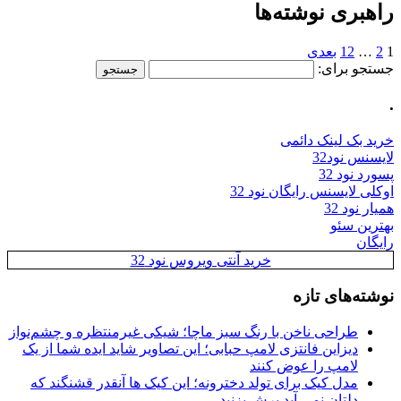
راهبری نوشته‌ها
1
2
…
12
بعدی
جستجو برای:
.
خرید بک لینک دائمی
لایسنس نود32
پسورد نود 32
اوکلی لایسنس رایگان نود 32
همیار نود 32
بهترین سئو
رایگان
خرید آنتی ویروس نود 32
نوشته‌های تازه
طراحی ناخن با رنگ سبز ماچا؛ شیکی غیرمنتظره و چشم‌نواز
دیزاین فانتزی لامپ حبابی؛ این تصاویر شاید ایده شما از یک
لامپ را عوض کنند
مدل کیک برای تولد دخترونه؛ این کیک ها آنقدر قشنگند که
دلتان نمی آید برش بزنید