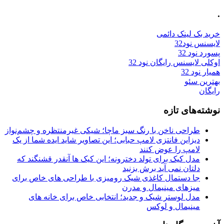
.
خرید بک لینک دائمی
لایسنس نود32
پسورد نود 32
اوکلی لایسنس رایگان نود 32
همیار نود 32
بهترین سئو
رایگان
نوشته‌های تازه
طراحی ناخن با رنگ سبز ماچا؛ شیکی غیرمنتظره و چشم‌نواز
دیزاین فانتزی لامپ حبابی؛ این تصاویر شاید ایده شما از یک
لامپ را عوض کنند
مدل کیک برای تولد دخترونه؛ این کیک ها آنقدر قشنگند که
دلتان نمی آید برش بزنید
جا دستمال کاغذی شیک رومیزی با طراحی های خاص برای
میزهای مینیمال و مدرن
مدل لوستر شیک و جدید؛ انتخابی خاص برای خانه های
مینیمال و لوکس