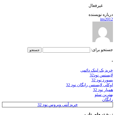
غیرفعال
درباره نویسنده
ins2012
جستجو برای:
.
خرید بک لینک دائمی
لایسنس نود32
پسورد نود 32
اوکلی لایسنس رایگان نود 32
همیار نود 32
بهترین سئو
رایگان
خرید آنتی ویروس نود 32
نوشته‌های تازه