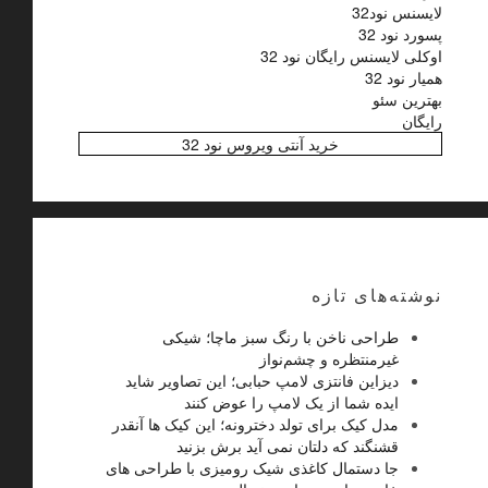
لایسنس نود32
پسورد نود 32
اوکلی لایسنس رایگان نود 32
همیار نود 32
بهترین سئو
رایگان
خرید آنتی ویروس نود 32
نوشته‌های تازه
طراحی ناخن با رنگ سبز ماچا؛ شیکی
غیرمنتظره و چشم‌نواز
دیزاین فانتزی لامپ حبابی؛ این تصاویر شاید
ایده شما از یک لامپ را عوض کنند
مدل کیک برای تولد دخترونه؛ این کیک ها آنقدر
قشنگند که دلتان نمی آید برش بزنید
جا دستمال کاغذی شیک رومیزی با طراحی های