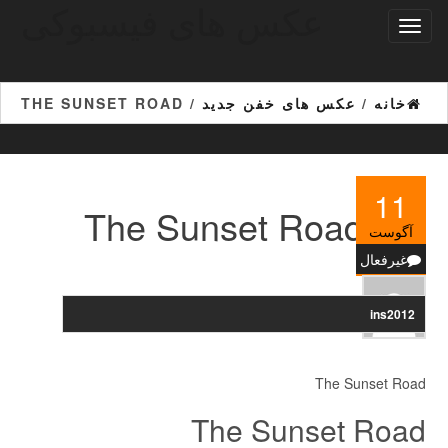
عکس های فیسبوکی
Ski
تغییر
t
ناوبری
th
conten
خانه
/
عکس های خفن جدید
/ THE SUNSET ROAD
11
The Sunset Road
آگوست
غیرفعال
ins2012
The Sunset Road
The Sunset Road